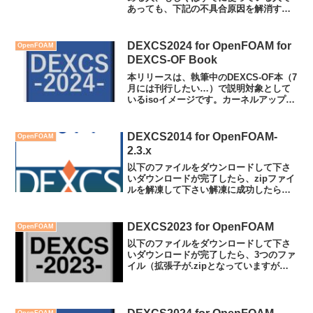
あっても、下記の不具合原因を解消する
コマンド入力に不安のあるLinux超初心者
向けです。暫定対応版#2のインストール
方法については、こちらの記事を参照さ
DEXCS2024 for OpenFOAM for
OpenFOAM
れたい。...
DEXCS-OF Book
本リリースは、執筆中のDEXCS-OF本（7
月には刊行したい…）で説明対象として
いるisoイメージです。カーネルアップデ
ート不具合については暫定対応版#2から
変化ないので、インストール方法につい
ては、こちらの記事を参照されたい。暫
DEXCS2014 for OpenFOAM-
OpenFOAM
定対応版#...
2.3.x
以下のファイルをダウンロードして下さ
いダウンロードが完了したら、zipファイ
ルを解凍して下さい解凍に成功したらハ
ッシュ値を調べます。Linuxの場合
md5sum DEXCS2014-OF23x-
64.isoWindowsの場合（端末が Po...
DEXCS2023 for OpenFOAM
OpenFOAM
以下のファイルをダウンロードして下さ
いダウンロードが完了したら、3つのファ
イル（拡張子が.zipとなっていますが、
便宜的にそうしているだけです）
DEXCS2023-OFv2306-
64.iso.aa.zipDEXCS2023-OFv2306...
OpenFOAM